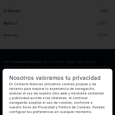
(56)
El Mundo
(127)
México
(610)
Noticias
(5)
Opinión
(446)
Querétaro
En Contacto Noticias
es un medio digital que ofrece
información veraz y oportuna sobre los acontecimientos más
relevantes del estado de Querétaro, así como de los
principales sucesos nacionales e internacionales.
Nosotros valoramos tu privacidad
En Contacto Noticias utilizamos cookies propias y de
terceros para mejorar tu experiencia de navegación,
Síguenos
analizar el uso de nuestro sitio web y mostrarte contenido
y publicidad acorde a tus intereses. Al continuar
Categorías Principales
navegando aceptas el uso de cookies, conforme a
nuestro Aviso de Privacidad y Política de Cookies. Puedes
Otros Enlaces
configurar tus preferencias en cualquier momento.