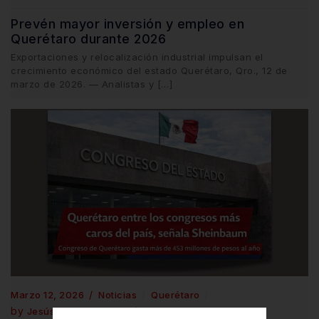
Prevén mayor inversión y empleo en
Querétaro durante 2026
Exportaciones y relocalización industrial impulsan el
crecimiento económico del estado Querétaro, Qro., 12 de
marzo de 2026. — Analistas y […]
Marzo 12, 2026
Noticias
Querétaro
by
Jesús Alberto Gómez
0 Comments