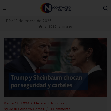
Skip
to
content
Día:
12 de marzo de 2026
2026
marzo
Marzo 12, 2026
México
Noticias
by
Jesús Alberto Gómez
0 Comments