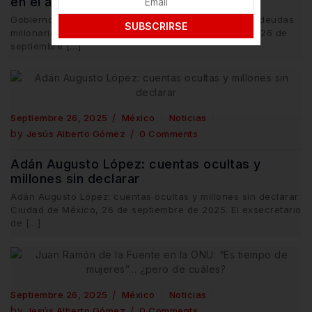
en el aire
Gobierno federal ahoga a la industria farmacéutica: deudas
SUBSCRIRSE
millonarias y promesas en el aire Ciudad de México, 26 de
septiembre […]
Septiembre 26, 2025
México
Noticias
by
Jesús Alberto Gómez
0 Comments
Adán Augusto López: cuentas ocultas y
millones sin declarar
Adán Augusto López: cuentas ocultas y millones sin declarar
Ciudad de México, 26 de septiembre de 2025. El exsecretario
de […]
Septiembre 26, 2025
México
Noticias
by
Jesús Alberto Gómez
0 Comments