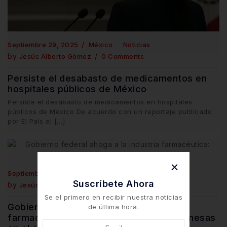
Septiembre 29, 2025
México
Noticias
by
Jesús Alberto Gómez
0 Comments
Persiste el desabasto de medicamentos en
hospitales públicos de México
Persiste el desabasto de medicamentos en hospitales
públicos de México De acuerdo con un reportaje publicado
por El País el […]
Septiembre 26, 2025
México
Noticias
Suscríbete Ahora
by
Jesús Alberto Gómez
0 Comments
Se el primero en recibir nuestra noticias
Gobierno federal ahoga a la industria
de útlima hora.
farmacéutica: deudas millonarias y promesas