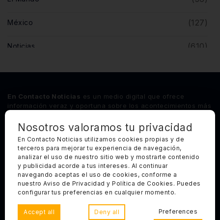
(127)
México
(610)
Noticias
(5)
Opinión
(446)
Querétaro
En Contacto Noticias
es un medio digital que ofrece
información veraz y oportuna sobre los acontecimientos más
relevantes del estado de Querétaro, así como de los
principales sucesos nacionales e internacionales.
Nosotros valoramos tu privacidad
En Contacto Noticias utilizamos cookies propias y de
terceros para mejorar tu experiencia de navegación,
Síguenos
analizar el uso de nuestro sitio web y mostrarte contenido
y publicidad acorde a tus intereses. Al continuar
Categorías Principales
navegando aceptas el uso de cookies, conforme a
nuestro Aviso de Privacidad y Política de Cookies. Puedes
Otros Enlaces
configurar tus preferencias en cualquier momento.
Preferences
Accept all
Deny all
Copyright 2025, Todos los derechos reservados. En Contacto