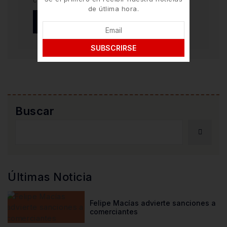
comente.
de útlima hora.
SUBSCRIRSE
Buscar
Últimas Noticia
Felipe Macías advierte sanciones a
comerciantes