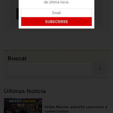
de útlima hora.
comente.
SUBSCRIRSE
Buscar
Últimas Noticia
Felipe Macías advierte sanciones a
comerciantes