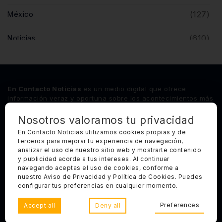
(127)
México
(610)
Noticias
(5)
Opinión
(446)
Querétaro
En Contacto Noticias
es un medio digital que ofrece
información veraz y oportuna sobre los acontecimientos más
relevantes del estado de Querétaro, así como de los
principales sucesos nacionales e internacionales.
Nosotros valoramos tu privacidad
En Contacto Noticias utilizamos cookies propias y de
terceros para mejorar tu experiencia de navegación,
Síguenos
analizar el uso de nuestro sitio web y mostrarte contenido
y publicidad acorde a tus intereses. Al continuar
Categorías Principales
navegando aceptas el uso de cookies, conforme a
nuestro Aviso de Privacidad y Política de Cookies. Puedes
Otros Enlaces
configurar tus preferencias en cualquier momento.
Preferences
Accept all
Deny all
Copyright 2025, Todos los derechos reservados. En Contacto
Noticias