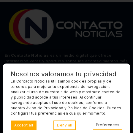
(5)
Opinión
(446)
Querétaro
En Contacto Noticias
es un medio digital que ofrece
información veraz y oportuna sobre los acontecimientos más
relevantes del estado de Querétaro, así como de los
principales sucesos nacionales e internacionales.
Nosotros valoramos tu privacidad
En Contacto Noticias utilizamos cookies propias y de
terceros para mejorar tu experiencia de navegación,
Síguenos
analizar el uso de nuestro sitio web y mostrarte contenido
y publicidad acorde a tus intereses. Al continuar
Categorías Principales
navegando aceptas el uso de cookies, conforme a
nuestro Aviso de Privacidad y Política de Cookies. Puedes
Otros Enlaces
configurar tus preferencias en cualquier momento.
Preferences
Accept all
Deny all
Copyright 2025, Todos los derechos reservados. En Contacto
Noticias