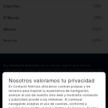
(25)
Deportes
(56)
El Mundo
(127)
México
(610)
Noticias
(5)
Opinión
(446)
Querétaro
En Contacto Noticias
es un medio digital que ofrece
información veraz y oportuna sobre los acontecimientos más
relevantes del estado de Querétaro, así como de los
principales sucesos nacionales e internacionales.
Nosotros valoramos tu privacidad
En Contacto Noticias utilizamos cookies propias y de
terceros para mejorar tu experiencia de navegación,
Síguenos
analizar el uso de nuestro sitio web y mostrarte contenido
y publicidad acorde a tus intereses. Al continuar
Categorías Principales
navegando aceptas el uso de cookies, conforme a