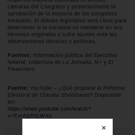
cámaras del Congreso y posteriormente la
aprobación de la mayoría de los congresos
estatales. El debate legislativo será clave para
determinar si la iniciativa se mantiene en sus
términos originales o sufre ajustes ante las
observaciones técnicas y políticas.
Fuentes:
Información pública del Ejecutivo
federal; cobertura de
La Jornada
,
N+
y
El
Financiero
.
Fuente:
YouTube –
¿Qué propone la Reforma
Electoral de Claudia Sheinbaum?
Disponible
en:
https://www.youtube.com/watch?
v=ExrASPnLWXo