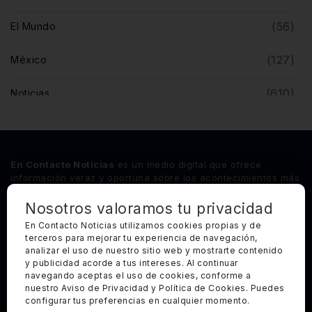
(56)
El Mundo
(127)
México
(610)
Noticias
(5)
Opinión
(446)
Querétaro
En Contacto Noticias
es un medio digital que ofrece
información veraz y oportuna sobre los acontecimientos más
relevantes del estado de Querétaro, así como de los
principales sucesos nacionales e internacionales.
Nosotros valoramos tu privacidad
En Contacto Noticias utilizamos cookies propias y de
terceros para mejorar tu experiencia de navegación,
Síguenos
analizar el uso de nuestro sitio web y mostrarte contenido
y publicidad acorde a tus intereses. Al continuar
Categorías Principales
navegando aceptas el uso de cookies, conforme a
nuestro Aviso de Privacidad y Política de Cookies. Puedes
Otros Enlaces
configurar tus preferencias en cualquier momento.