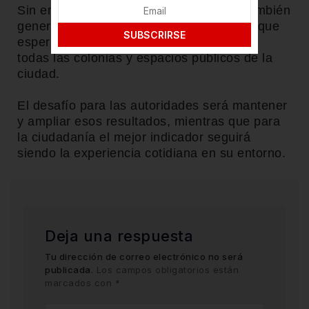
Sin embargo, este tipo de distinciones también
generan expectativas entre la población, que
SUBSCRIRSE
espera ver reflejados esos estándares en
todas las colonias y espacios públicos de la
ciudad.
El desafío para las autoridades será mantener
y ampliar esos resultados, mientras que para
la ciudadanía el mejor indicador seguirá
siendo la experiencia cotidiana en su entorno.
Deja una respuesta
Tu dirección de correo electrónico no será
publicada.
Los campos obligatorios están
marcados con
*