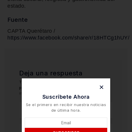
estado.
Fuente
CAPTA Querétaro /
https://www.facebook.com/share/r/18HTCg1hUY/
Deja una respuesta
Tu dirección de correo electrónico no será
publicada.
Los campos obligatorios están
marcados con
*
Suscríbete Ahora
Se el primero en recibir nuestra noticias
de útlima hora.