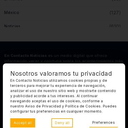
(127)
México
(610)
Noticias
(5)
Opinión
(446)
Querétaro
En Contacto Noticias
es un medio digital que ofrece
información veraz y oportuna sobre los acontecimientos más
relevantes del estado de Querétaro, así como de los
principales sucesos nacionales e internacionales.
Nosotros valoramos tu privacidad
En Contacto Noticias utilizamos cookies propias y de
terceros para mejorar tu experiencia de navegación,
Síguenos
analizar el uso de nuestro sitio web y mostrarte contenido
y publicidad acorde a tus intereses. Al continuar
Categorías Principales
navegando aceptas el uso de cookies, conforme a
nuestro Aviso de Privacidad y Política de Cookies. Puedes
Otros Enlaces
configurar tus preferencias en cualquier momento.
Preferences
Accept all
Deny all
Copyright 2025, Todos los derechos reservados. En Contacto