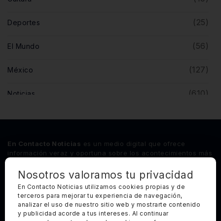
(25)
Deportes
(56)
El Mundo
(127)
México
(610)
Noticias
(5)
Opinión
(446)
Querétaro
En Contacto Noticias
es un medio digital que ofrece
información veraz y oportuna sobre los acontecimientos más
relevantes del estado de Querétaro, así como de los
principales sucesos nacionales e internacionales.
Nosotros valoramos tu privacidad
En Contacto Noticias utilizamos cookies propias y de
terceros para mejorar tu experiencia de navegación,
Síguenos
analizar el uso de nuestro sitio web y mostrarte contenido
y publicidad acorde a tus intereses. Al continuar
Categorías Principales