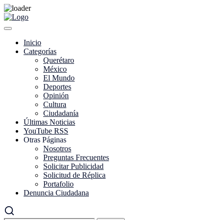
Skip
to
content
Inicio
Categorías
Querétaro
México
El Mundo
Deportes
Opinión
Cultura
Ciudadanía
Últimas Noticias
YouTube RSS
Otras Páginas
Nosotros
Preguntas Frecuentes
Solicitar Publicidad
Solicitud de Réplica
Portafolio
Denuncia Ciudadana