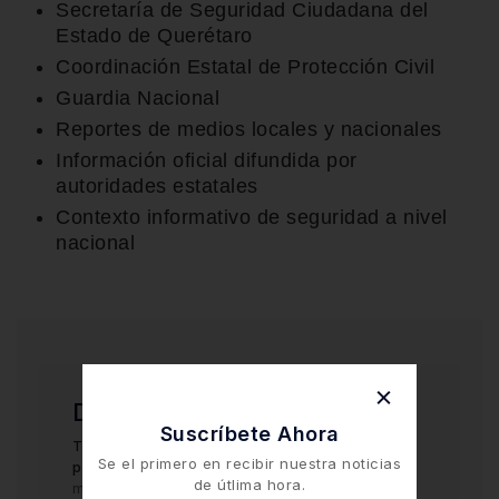
Secretaría de Seguridad Ciudadana del
Estado de Querétaro
Coordinación Estatal de Protección Civil
Guardia Nacional
Reportes de medios locales y nacionales
Información oficial difundida por
autoridades estatales
Contexto informativo de seguridad a nivel
nacional
Deja una respuesta
Suscríbete Ahora
Tu dirección de correo electrónico no será
Se el primero en recibir nuestra noticias
publicada.
Los campos obligatorios están
de útlima hora.
marcados con
*