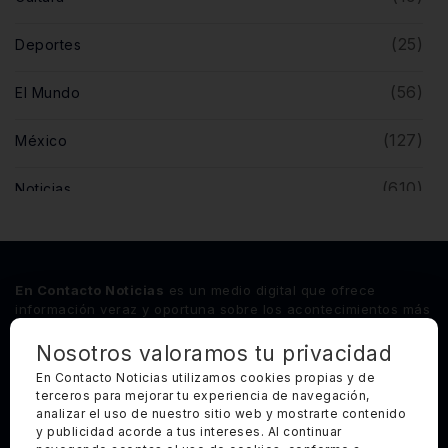
(25)
Deportes
(56)
El Mundo
(127)
México
(610)
Noticias
(5)
Opinión
(446)
Querétaro
En Contacto Noticias
es un medio digital que ofrece
información veraz y oportuna sobre los acontecimientos más
relevantes del estado de Querétaro, así como de los
principales sucesos nacionales e internacionales.
Nosotros valoramos tu privacidad
En Contacto Noticias utilizamos cookies propias y de
terceros para mejorar tu experiencia de navegación,
Síguenos
analizar el uso de nuestro sitio web y mostrarte contenido
y publicidad acorde a tus intereses. Al continuar
Categorías Principales