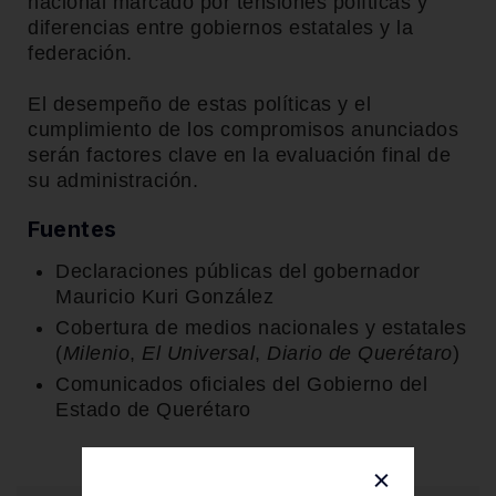
nacional marcado por tensiones políticas y
diferencias entre gobiernos estatales y la
federación.
El desempeño de estas políticas y el
cumplimiento de los compromisos anunciados
serán factores clave en la evaluación final de
su administración.
Fuentes
Declaraciones públicas del gobernador
Mauricio Kuri González
Cobertura de medios nacionales y estatales
(
Milenio
,
El Universal
,
Diario de Querétaro
)
Comunicados oficiales del Gobierno del
Estado de Querétaro