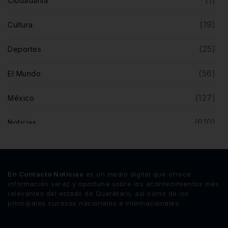
(1)
Ciudadanía
(19)
Cultura
(25)
Deportes
(56)
El Mundo
(127)
México
(610)
Noticias
(5)
Opinión
(446)
Querétaro
En Contacto Noticias
es un medio digital que ofrece
información veraz y oportuna sobre los acontecimientos más
relevantes del estado de Querétaro, así como de los
principales sucesos nacionales e internacionales.