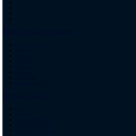
Categorías Principales
Últimas Noticias
Querétaro
México
El Mundo
Deportes
Opinión
Ciudadanía
YouTube RSS
Otros Enlaces
Inicio
Nosotros
Solicitar Publicidad
Solicitud de Réplica
Denuncia Ciudadana