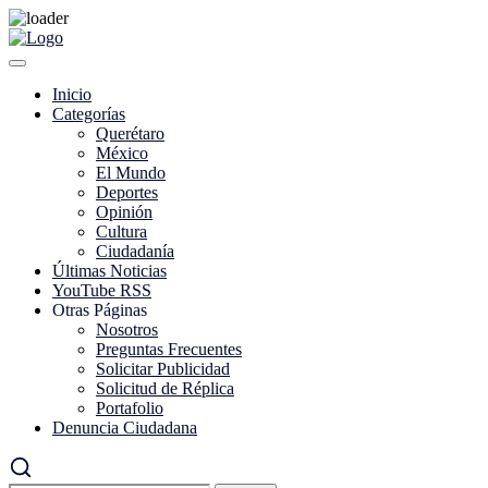
Skip
to
content
Inicio
Categorías
Querétaro
México
El Mundo
Deportes
Opinión
Cultura
Ciudadanía
Últimas Noticias
YouTube RSS
Otras Páginas
Nosotros
Preguntas Frecuentes
Solicitar Publicidad
Solicitud de Réplica
Portafolio
Denuncia Ciudadana