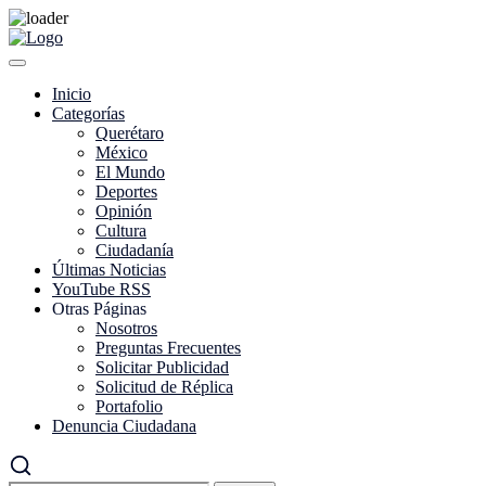
Skip
to
content
Inicio
Categorías
Querétaro
México
El Mundo
Deportes
Opinión
Cultura
Ciudadanía
Últimas Noticias
YouTube RSS
Otras Páginas
Nosotros
Preguntas Frecuentes
Solicitar Publicidad
Solicitud de Réplica
Portafolio
Denuncia Ciudadana