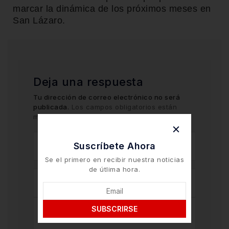
marcar la dinámica de los próximos meses en
San Lázaro.
Deja una respuesta
Tu dirección de correo electrónico no será
publicada.
Los campos obligatorios están
marcados con
*
Suscríbete Ahora
Se el primero en recibir nuestra noticias
de útlima hora.
SUBSCRIRSE