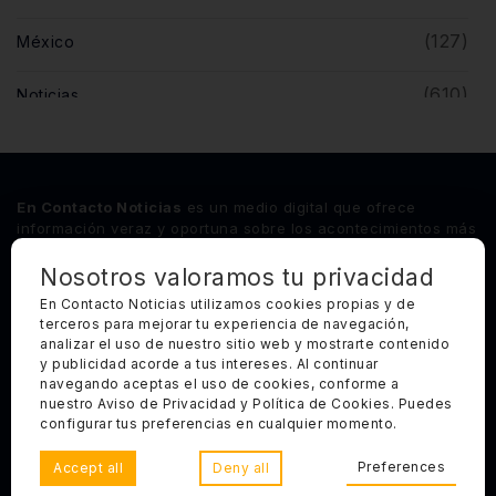
(127)
México
(610)
Noticias
(5)
Opinión
(446)
Querétaro
En Contacto Noticias
es un medio digital que ofrece
información veraz y oportuna sobre los acontecimientos más
relevantes del estado de Querétaro, así como de los
principales sucesos nacionales e internacionales.
Nosotros valoramos tu privacidad
En Contacto Noticias utilizamos cookies propias y de
terceros para mejorar tu experiencia de navegación,
Síguenos
analizar el uso de nuestro sitio web y mostrarte contenido
y publicidad acorde a tus intereses. Al continuar
Categorías Principales
navegando aceptas el uso de cookies, conforme a
nuestro Aviso de Privacidad y Política de Cookies. Puedes
Otros Enlaces
configurar tus preferencias en cualquier momento.
Preferences
Accept all
Deny all
Copyright 2025, Todos los derechos reservados. En Contacto
Noticias