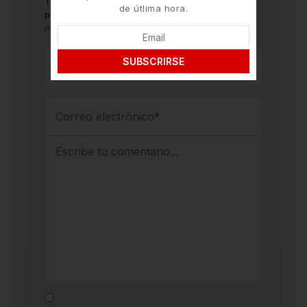
Tu dirección de correo electrónico no será
de útlima hora.
publicada.
Los campos obligatorios están
marcados con
*
SUBSCRIRSE