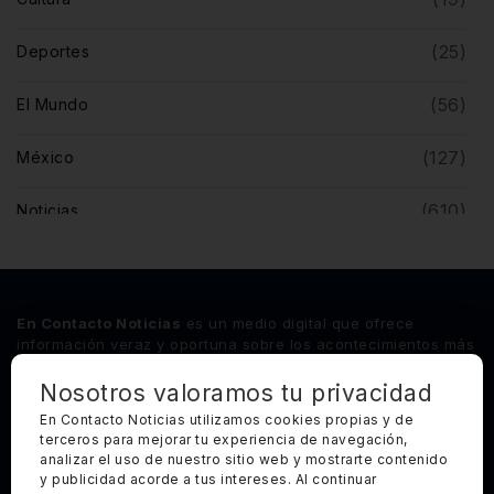
(25)
Deportes
(56)
El Mundo
(127)
México
(610)
Noticias
(5)
Opinión
(446)
Querétaro
En Contacto Noticias
es un medio digital que ofrece
información veraz y oportuna sobre los acontecimientos más
relevantes del estado de Querétaro, así como de los
principales sucesos nacionales e internacionales.
Nosotros valoramos tu privacidad
En Contacto Noticias utilizamos cookies propias y de
terceros para mejorar tu experiencia de navegación,
Síguenos
analizar el uso de nuestro sitio web y mostrarte contenido
y publicidad acorde a tus intereses. Al continuar
Categorías Principales