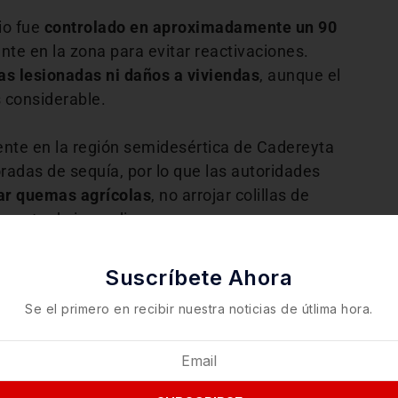
io fue
controlado en aproximadamente un 90
te en la zona para evitar reactivaciones.
as lesionadas ni daños a viviendas
, aunque el
 considerable.
rente en la región semidesértica de Cadereyta
adas de sequía, por lo que las autoridades
ar quemas agrícolas
, no arrojar colillas de
 conato de incendio.
evaluaciones ambientales
para determinar los
Suscríbete Ahora
ón en las áreas afectadas.
Se el primero en recibir nuestra noticias de útlima hora.
l consume alrededor de 90 hectáreas en