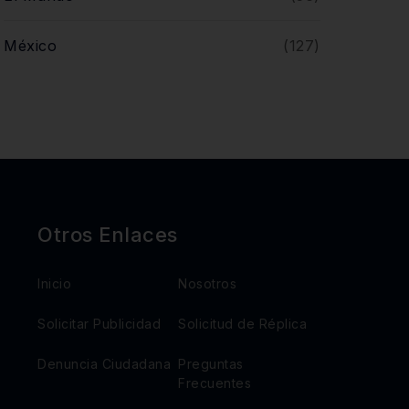
México
(127)
Noticias
(610)
Opinión
(5)
Querétaro
(446)
Otros Enlaces
Inicio
Nosotros
Solicitar Publicidad
Solicitud de Réplica
Denuncia Ciudadana
Preguntas
Frecuentes