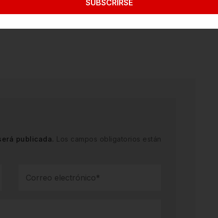
SUBSCRIRSE
matorral en Cadereyta; autoridades reportan
será publicada.
Los campos obligatorios están