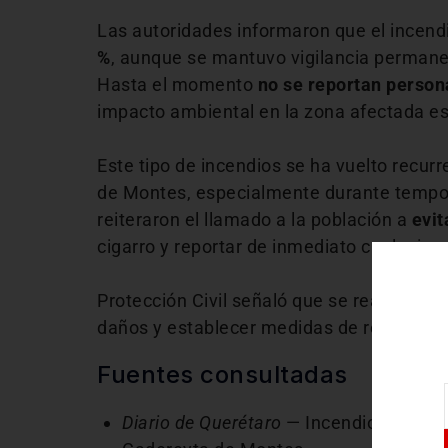
Las autoridades informaron que el incend
%
, aunque se mantuvo vigilancia permanen
Hasta el momento
no se reportan person
impacto ambiental en la zona afectada es
Este tipo de incendios se ha vuelto recur
de Montes, especialmente durante tempor
reiteraron el llamado a la población a
evit
cigarro y reportar de inmediato cualquier
Protección Civil señaló que se realizarán
daños y establecer medidas de recuperaci
Fuentes consultadas
Diario de Querétaro
— Incendio foresta