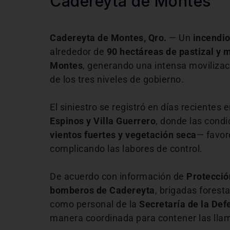
Cadereyta de Montes
Cadereyta de Montes, Qro.
— Un
incendio
alrededor de
90 hectáreas de pastizal y 
Montes
, generando una intensa moviliza
de los tres niveles de gobierno.
El siniestro se registró en días recient
Espinos y Villa Guerrero
, donde las cond
vientos fuertes y vegetación seca
— favor
complicando las labores de control.
De acuerdo con información de
Protección
bomberos de Cadereyta
, brigadas forest
como personal de la
Secretaría de la De
manera coordinada para contener las lla