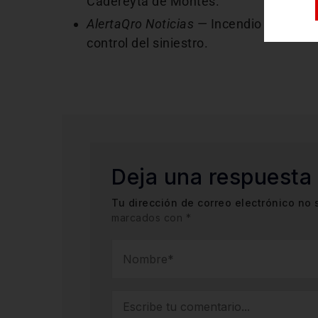
Cadereyta de Montes.
AlertaQro Noticias
— Incendio consume 
control del siniestro.
Deja una respuesta
Tu dirección de correo electrónico no 
marcados con
*