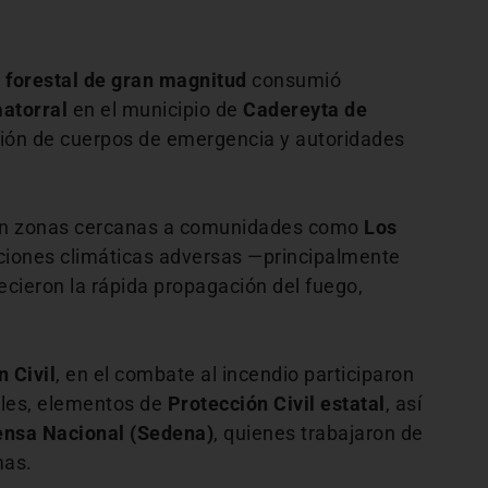
 forestal de gran magnitud
consumió
matorral
en el municipio de
Cadereyta de
ción de cuerpos de emergencia y autoridades
es en zonas cercanas a comunidades como
Los
iciones climáticas adversas —principalmente
ecieron la rápida propagación del fuego,
 Civil
, en el combate al incendio participaron
ales, elementos de
Protección Civil estatal
, así
fensa Nacional (Sedena)
, quienes trabajaron de
mas.