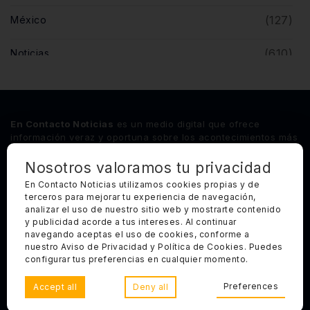
(127)
México
(610)
Noticias
(5)
Opinión
(446)
Querétaro
En Contacto Noticias
es un medio digital que ofrece
información veraz y oportuna sobre los acontecimientos más
relevantes del estado de Querétaro, así como de los
principales sucesos nacionales e internacionales.
Nosotros valoramos tu privacidad
En Contacto Noticias utilizamos cookies propias y de
terceros para mejorar tu experiencia de navegación,
Síguenos
analizar el uso de nuestro sitio web y mostrarte contenido
y publicidad acorde a tus intereses. Al continuar
Categorías Principales
navegando aceptas el uso de cookies, conforme a
nuestro Aviso de Privacidad y Política de Cookies. Puedes
Otros Enlaces
configurar tus preferencias en cualquier momento.
Preferences
Accept all
Deny all
Copyright 2025, Todos los derechos reservados. En Contacto
Noticias