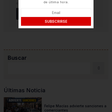
de útlima hora.
comente.
SUBSCRIRSE
Buscar
Últimas Noticia
Felipe Macías advierte sanciones a
comerciantes