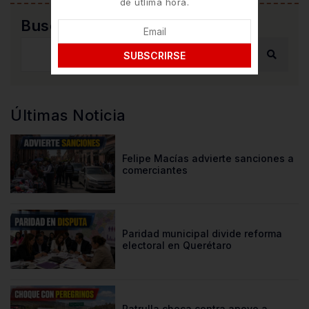
de útlima hora.
Buscar
SUBSCRIRSE
Últimas Noticia
Felipe Macías advierte sanciones a
comerciantes
Paridad municipal divide reforma
electoral en Querétaro
Patrulla choca contra apoyo a