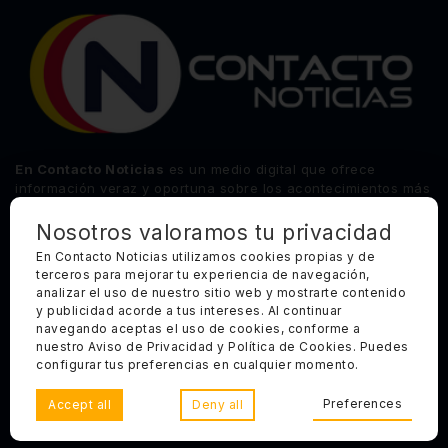
(446)
Querétaro
En Contacto Noticias
es un medio digital que ofrece
información veraz y oportuna sobre los acontecimientos más
relevantes del estado de Querétaro, así como de los
principales sucesos nacionales e internacionales.
Nosotros valoramos tu privacidad
En Contacto Noticias utilizamos cookies propias y de
terceros para mejorar tu experiencia de navegación,
Síguenos
analizar el uso de nuestro sitio web y mostrarte contenido
y publicidad acorde a tus intereses. Al continuar
Categorías Principales
navegando aceptas el uso de cookies, conforme a
nuestro Aviso de Privacidad y Política de Cookies. Puedes
Otros Enlaces
configurar tus preferencias en cualquier momento.
Preferences
Accept all
Deny all
Copyright 2025, Todos los derechos reservados. En Contacto
Noticias