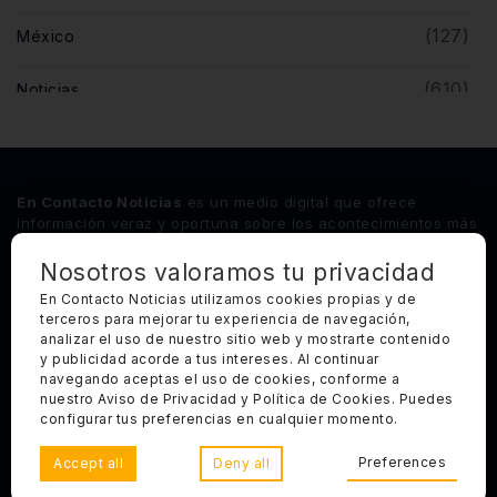
(127)
México
(610)
Noticias
(5)
Opinión
(446)
Querétaro
En Contacto Noticias
es un medio digital que ofrece
información veraz y oportuna sobre los acontecimientos más
relevantes del estado de Querétaro, así como de los
principales sucesos nacionales e internacionales.
Nosotros valoramos tu privacidad
En Contacto Noticias utilizamos cookies propias y de
terceros para mejorar tu experiencia de navegación,
Síguenos
analizar el uso de nuestro sitio web y mostrarte contenido
y publicidad acorde a tus intereses. Al continuar
Categorías Principales
navegando aceptas el uso de cookies, conforme a
nuestro Aviso de Privacidad y Política de Cookies. Puedes
Otros Enlaces
configurar tus preferencias en cualquier momento.
Preferences
Accept all
Deny all
Copyright 2025, Todos los derechos reservados. En Contacto
Noticias