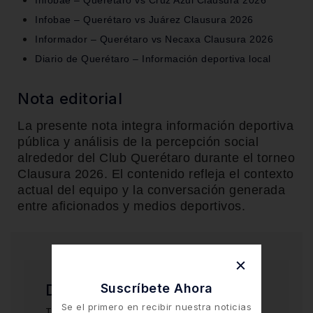
Infobae – Querétaro vs Cruz Azul Clausura 2026
Infobae – Querétaro vs Juárez Clausura 2026
Informador – Querétaro vs Necaxa Clausura 2026
Diario de Querétaro – Información deportiva local
Nota editorial
La presente nota integra información deportiva
pública y análisis de la percepción social
alrededor del Club Querétaro durante el torneo
Clausura 2026. El contenido refleja el contexto
actual del equipo y la conversación generada
entre aficionados y medios deportivos.
Suscríbete Ahora
Deja una respuesta
Se el primero en recibir nuestra noticias
Tu dirección de correo electrónico no será