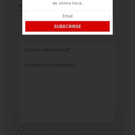
de útlima hora.
publicada.
Los campos obligatorios están
marcados con
*
SUBSCRIRSE