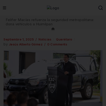
Felifer Macías refuerza la seguridad metropolitana:
dona vehículos a Huimilpan
Septiembre 1, 2025
Noticias
Querétaro
by
Jesús Alberto Gómez
0 Comments