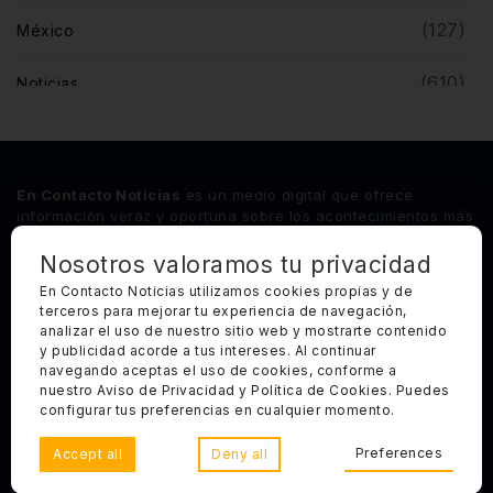
(127)
México
(610)
Noticias
(5)
Opinión
(446)
Querétaro
En Contacto Noticias
es un medio digital que ofrece
información veraz y oportuna sobre los acontecimientos más
relevantes del estado de Querétaro, así como de los
principales sucesos nacionales e internacionales.
Nosotros valoramos tu privacidad
En Contacto Noticias utilizamos cookies propias y de
terceros para mejorar tu experiencia de navegación,
Síguenos
analizar el uso de nuestro sitio web y mostrarte contenido
y publicidad acorde a tus intereses. Al continuar
Categorías Principales
navegando aceptas el uso de cookies, conforme a
nuestro Aviso de Privacidad y Política de Cookies. Puedes
Otros Enlaces
configurar tus preferencias en cualquier momento.
Preferences
Accept all
Deny all
Copyright 2025, Todos los derechos reservados. En Contacto
Noticias