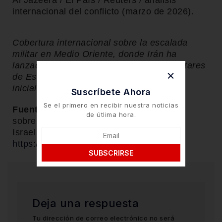
Al Jazeera / El País / Reuters / análisis
internacional del conflicto (marzo de 2026).
Cobertura internacional sobre la escalada
militar en Medio Oriente, donde Irán ha
lanzado misiles contra Israel y bases militares
de Estados Unidos tras los bombardeos
iniciales contra territorio iraní.
Suscríbete Ahora
Se el primero en recibir nuestra noticias
Fuente:
YouTube / Cobertura informativa
de útlima hora.
sobre la escalada del conflicto entre Irán,
Israel y Estados Unidos.
https://youtu.be/DwOn0_QjLps
SUBSCRIRSE
Deja una respuesta
Tu dirección de correo electrónico no será