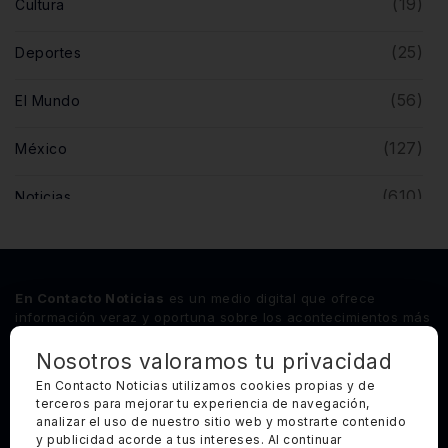
(19)
Cultura
(25)
Deportes
(56)
El Mundo
(127)
México
(610)
Noticias
(5)
Opinión
(446)
Querétaro
En Contacto Noticias
es un medio digital que ofrece
información veraz y oportuna sobre los acontecimientos más
relevantes del estado de Querétaro, así como de los
principales sucesos nacionales e internacionales.
Nosotros valoramos tu privacidad
En Contacto Noticias utilizamos cookies propias y de
terceros para mejorar tu experiencia de navegación,
Síguenos
analizar el uso de nuestro sitio web y mostrarte contenido
y publicidad acorde a tus intereses. Al continuar