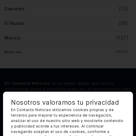
(25)
Deportes
(56)
El Mundo
(127)
México
(610)
Noticias
(5)
Opinión
(446)
Querétaro
En Contacto Noticias
es un medio digital que ofrece
información veraz y oportuna sobre los acontecimientos más
relevantes del estado de Querétaro, así como de los
principales sucesos nacionales e internacionales.
Nosotros valoramos tu privacidad
En Contacto Noticias utilizamos cookies propias y de
terceros para mejorar tu experiencia de navegación,
Síguenos
analizar el uso de nuestro sitio web y mostrarte contenido
y publicidad acorde a tus intereses. Al continuar
Categorías Principales
navegando aceptas el uso de cookies, conforme a