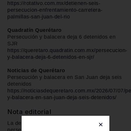
https://rotativo.com.mx/detienen-seis-
persecucion-enfrentamiento-carretera-
palmillas-san-juan-del-rio
Quadratín Querétaro
Persecución y balacera deja 6 detenidos en
SJR
https://queretaro.quadratin.com.mx/persecucion-
y-balacera-deja-6-detenidos-en-sjr/
Noticias de Querétaro
Persecución y balacera en San Juan deja seis
detenidos
https://noticiasdequeretaro.com.mx/2026/07/07/p
y-balacera-en-san-juan-deja-seis-detenidos/
Nota editorial
La detención de seis personas tras una
persecución armada en San Juan del Río