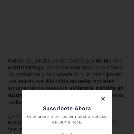
Video:
La alcaldesa de Cadereyta de Montes,
Astrid Ortega
, presentó una denuncia contra
un periodista y el ciudadano que participó en
una entrevista difundida en redes sociales,
argumentando presunta
violencia política en
razón de género
derivada de las expresiones
realizadas durante la conversación.
Suscríbete Ahora
La resolución del
Tribunal Electoral del
Se el primero en recibir nuestra noticias
de útlima hora.
Estado de Querétaro
determinó sanciones
que incluyen multa económica, disculpa