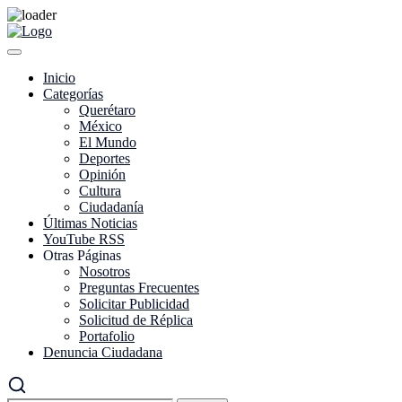
Skip
to
content
Inicio
Categorías
Querétaro
México
El Mundo
Deportes
Opinión
Cultura
Ciudadanía
Últimas Noticias
YouTube RSS
Otras Páginas
Nosotros
Preguntas Frecuentes
Solicitar Publicidad
Solicitud de Réplica
Portafolio
Denuncia Ciudadana