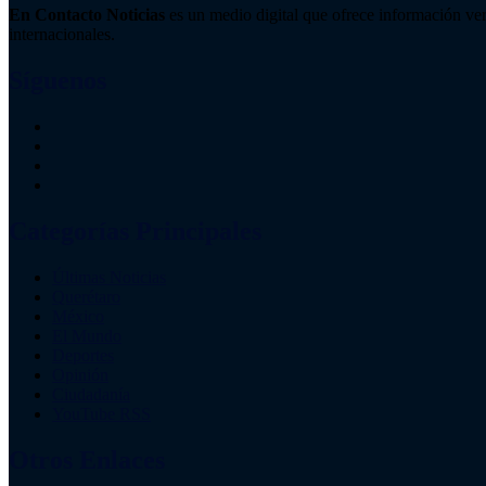
En Contacto Noticias
es un medio digital que ofrece información ver
internacionales.
Síguenos
Categorías Principales
Últimas Noticias
Querétaro
México
El Mundo
Deportes
Opinión
Ciudadanía
YouTube RSS
Otros Enlaces