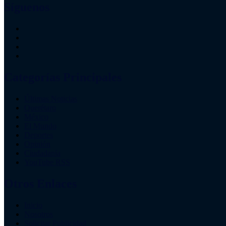
Síguenos
Categorías Principales
Últimas Noticias
Querétaro
México
El Mundo
Deportes
Opinión
Ciudadanía
YouTube RSS
Otros Enlaces
Inicio
Nosotros
Solicitar Publicidad