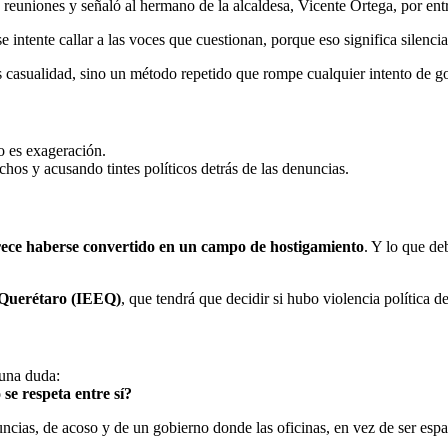
euniones y señaló al hermano de la alcaldesa, Vicente Ortega, por ent
e intente callar a las voces que cuestionan, porque eso significa silenc
es casualidad, sino un método repetido que rompe cualquier intento de g
 es exageración.
hos y acusando tintes políticos detrás de las denuncias.
arece haberse convertido en un campo de hostigamiento
. Y lo que de
e Querétaro (IEEQ)
, que tendrá que decidir si hubo violencia política d
 una duda:
e respeta entre sí?
cias, de acoso y de un gobierno donde las oficinas, en vez de ser espac