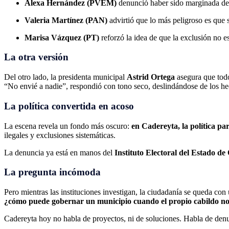
Alexa Hernández (PVEM)
denunció haber sido marginada de r
Valeria Martínez (PAN)
advirtió que lo más peligroso es que s
Marisa Vázquez (PT)
reforzó la idea de que la exclusión no 
La otra versión
Del otro lado, la presidenta municipal
Astrid Ortega
asegura que todo
“No envié a nadie”, respondió con tono seco, deslindándose de los hec
La política convertida en acoso
La escena revela un fondo más oscuro:
en Cadereyta, la política p
ilegales y exclusiones sistemáticas.
La denuncia ya está en manos del
Instituto Electoral del Estado d
La pregunta incómoda
Pero mientras las instituciones investigan, la ciudadanía se queda con
¿cómo puede gobernar un municipio cuando el propio cabildo no s
Cadereyta hoy no habla de proyectos, ni de soluciones. Habla de denun