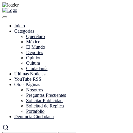
Skip
to
content
Inicio
Categorías
Querétaro
México
El Mundo
Deportes
Opinión
Cultura
Ciudadanía
Últimas Noticias
YouTube RSS
Otras Páginas
Nosotros
Preguntas Frecuentes
Solicitar Publicidad
Solicitud de Réplica
Portafolio
Denuncia Ciudadana