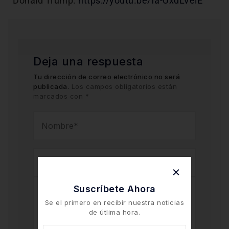
Donald Trump.
https://youtu.be/fa-UxdLVelE
Deja una respuesta
Tu dirección de correo electrónico no será
publicada.
Los campos obligatorios están
marcados con
*
Suscríbete Ahora
Se el primero en recibir nuestra noticias
de útlima hora.