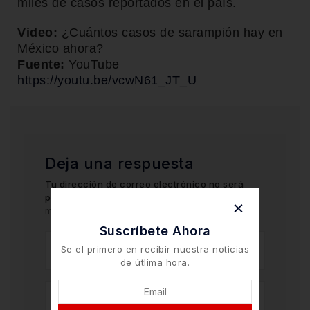
miles de casos reportados en el país.
Video:
¿Cuántos casos de sarampión hay en
México ahora?
Fuente:
YouTube
https://youtu.be/vcwN61_JT_U
Deja una respuesta
Tu dirección de correo electrónico no será
publicada.
Los campos obligatorios están
marcados con
*
Suscríbete Ahora
Se el primero en recibir nuestra noticias
de útlima hora.