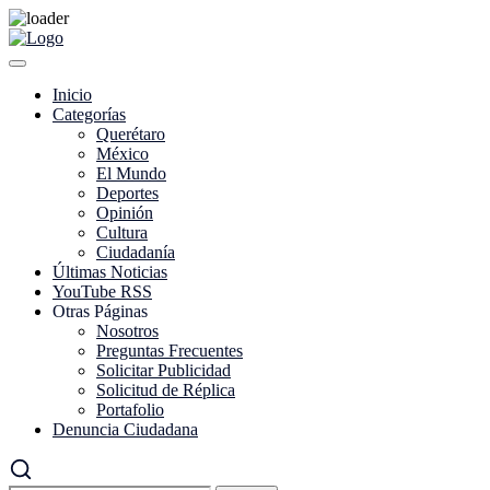
Inicio
Categorías
Querétaro
México
El Mundo
Deportes
Opinión
Cultura
Ciudadanía
Últimas Noticias
YouTube RSS
Otras Páginas
Nosotros
Preguntas Frecuentes
Solicitar Publicidad
Solicitud de Réplica
Portafolio
Denuncia Ciudadana