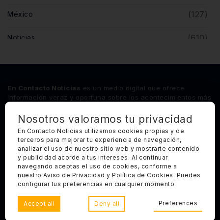
(127)
México
(610)
Noticias
(5)
Opinión
(446)
Querétaro
En Contacto Noticias
es un medio digital que ofrece
información veraz y oportuna sobre los acontecimientos más
relevantes del estado de Querétaro, así como de los
principales sucesos nacionales e internacionales.
Nosotros valoramos tu privacidad
En Contacto Noticias utilizamos cookies propias y de
terceros para mejorar tu experiencia de navegación,
Síguenos
analizar el uso de nuestro sitio web y mostrarte contenido
y publicidad acorde a tus intereses. Al continuar
Categorías Principales
navegando aceptas el uso de cookies, conforme a
nuestro Aviso de Privacidad y Política de Cookies. Puedes
Otros Enlaces
configurar tus preferencias en cualquier momento.
Preferences
Accept all
Deny all
Copyright 2025, Todos los derechos reservados. En Contacto
Noticias