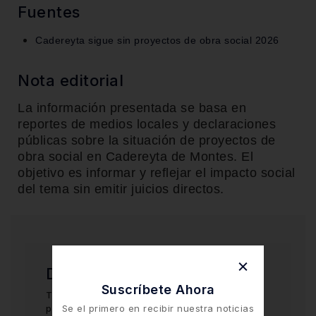
Fuentes
Cadereyta sigue sin proyectos de obra social 2026
Nota editorial
La información presentada se basa en
reportes de medios locales y declaraciones
públicas sobre la situación de proyectos de
obra social en Cadereyta de Montes. El
objetivo es informar y reflejar el impacto social
del tema sin emitir juicios directos.
Deja una respuesta
Suscríbete Ahora
Tu dirección de correo electrónico no será
publicada.
Se el primero en recibir nuestra noticias
Los campos obligatorios están