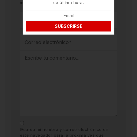
marcados con
*
de útlima hora.
SUBSCRIRSE
Guarda mi nombre y correo electrónico en
este navegador para la próxima vez que