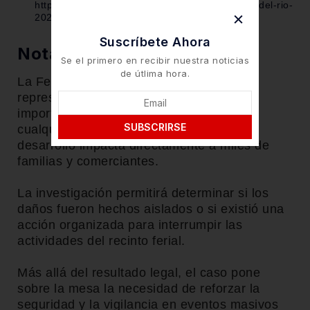
https://rotativo.com.mx/sabotaje-feria-san-juan-del-rio-
2026-detenido
Suscríbete Ahora
Nota Editorial
Se el primero en recibir nuestra noticias
de útlima hora.
La Feria Nacional de San Juan del Río
representa uno de los eventos más
importantes para el municipio, por lo que
SUBSCRIRSE
cualquier acto que busque afectar su
desarrollo impacta directamente a miles de
familias y comerciantes.
La investigación permitirá determinar si los
daños fueron hechos aislados o si existió una
acción organizada para interrumpir las
actividades del recinto ferial.
Más allá del resultado legal, el caso pone
sobre la mesa la necesidad de reforzar la
seguridad y la vigilancia en eventos masivos