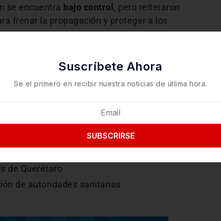
ón se encuentra
bajo control
, pero reiteraron
ra frenar la propagación y proteger a los
Suscríbete Ahora
rétaro
Se el primero en recibir nuestra noticias de útlima hora.
étaro (SESEQ)
squiapan
SUBSCRIRSE
atal
o público
es de Querétaro
ón de autoridades sanitarias