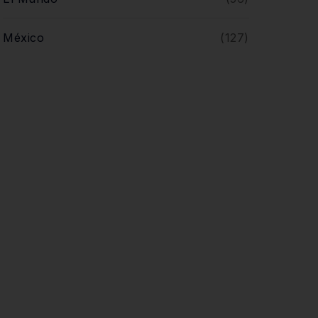
México
(127)
Noticias
(610)
Opinión
(5)
Querétaro
(446)