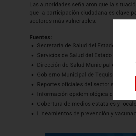
Las autoridades señalaron que la situaci
que la participación ciudadana es clave pa
sectores más vulnerables.
Fuentes:
Secretaría de Salud del Estado de Que
Servicios de Salud del Estado de Quer
Dirección de Salud Municipal de Tequi
Gobierno Municipal de Tequisquiapan
Reportes oficiales del sector salud est
Información epidemiológica de domini
Cobertura de medios estatales y local
Lineamientos de prevención y vacunaci