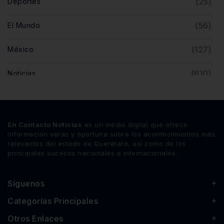
(25)
Deportes
(56)
El Mundo
(127)
México
(610)
Noticias
(5)
Opinión
(446)
Querétaro
En Contacto Noticias
es un medio digital que ofrece
información veraz y oportuna sobre los acontecimientos más
relevantes del estado de Querétaro, así como de los
principales sucesos nacionales e internacionales.
Síguenos
Categorías Principales
Otros Enlaces