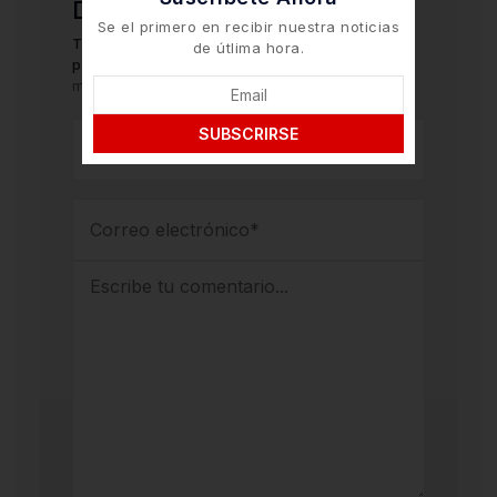
Deja una respuesta
Se el primero en recibir nuestra noticias
Tu dirección de correo electrónico no será
de útlima hora.
publicada.
Los campos obligatorios están
marcados con
*
SUBSCRIRSE