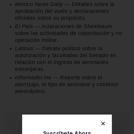
Mexico News Daily
— Detalles sobre la
aprobación del vuelo y declaraciones
oficiales sobre su propósito.
El País
— Aclaraciones de Sheinbaum
sobre las actividades de capacitación y no
operación militar.
Latinus
— Debate político sobre la
autorización y facultades del Senado en
relación con el ingreso de aeronaves
extranjeras.
Informador.mx
— Reporte sobre el
aterrizaje, el tipo de aeronave y contexto
aeronáutico.
Suscríbete Ahora