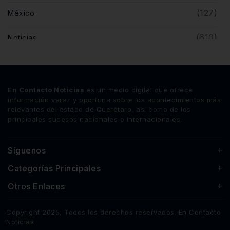
(127)
México
(610)
Noticias
(5)
Opinión
(446)
Querétaro
En Contacto Noticias
es un medio digital que ofrece
información veraz y oportuna sobre los acontecimientos más
relevantes del estado de Querétaro, así como de los
principales sucesos nacionales e internacionales.
Síguenos
Categorías Principales
Otros Enlaces
Copyright 2025, Todos los derechos reservados. En Contacto
Noticias