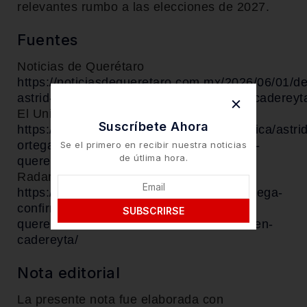
relevantes rumbo a las elecciones de 2027.
Fuentes
Noticias de Querétaro
https://noticiasdequeretaro.com.mx/2026/06/01/de
astrid-alejandra-buscar-la-reeleccion-en-cadereyt
El Universal Querétaro
Suscríbete Ahora
https://www.eluniversalqueretaro.mx/politica/astrid
ortega-se-apunta-para-la-gubernatura-de-
Se el primero en recibir nuestra noticias
de útlima hora.
queretaro/
Radar News
https://radarnews.mx/inicio/blog/astrid-ortega-
confirma-interes-por-la-gubernatura-de-
SUBSCRIRSE
queretaro-descarta-buscar-la-reeleccion-en-
cadereyta/
Nota editorial
La presente nota fue elaborada con