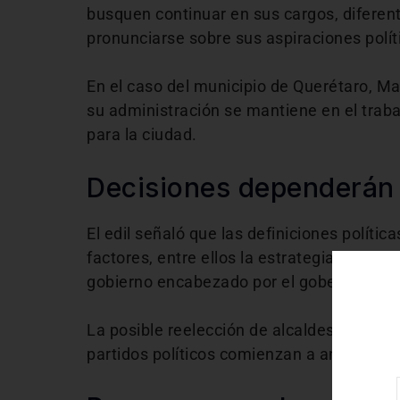
busquen continuar en sus cargos, diferen
pronunciarse sobre sus aspiraciones polít
En el caso del municipio de Querétaro, Ma
su administración se mantiene en el traba
para la ciudad.
Decisiones dependerán 
El edil señaló que las definiciones políti
factores, entre ellos la estrategia del part
gobierno encabezado por el gobernador
M
La posible reelección de alcaldes forma p
partidos políticos comienzan a analizar co