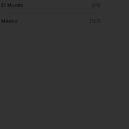
El Mundo
(56)
México
(127)
Noticias
(610)
Opinión
(5)
Querétaro
(446)