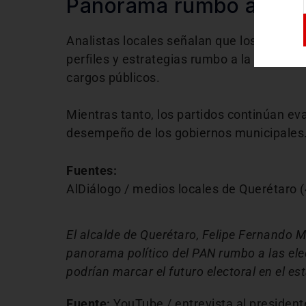
Panorama rumbo a 202
Analistas locales señalan que los próximo
perfiles y estrategias rumbo a la elección 
cargos públicos.
Mientras tanto, los partidos continúan eva
desempeño de los gobiernos municipales
Fuentes:
AlDiálogo / medios locales de Querétaro 
El alcalde de Querétaro, Felipe Fernando M
panorama político del PAN rumbo a las ele
podrían marcar el futuro electoral en el es
Fuente:
YouTube / entrevista al president