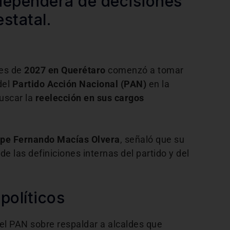
dependerá de decisiones
estatal.
nes de
2027 en Querétaro
comenzó a tomar
del
Partido Acción Nacional (PAN)
en la
buscar la
reelección en sus cargos
ipe Fernando Macías Olvera
, señaló que su
e las definiciones internas del partido y del
políticos
del PAN sobre respaldar a alcaldes que