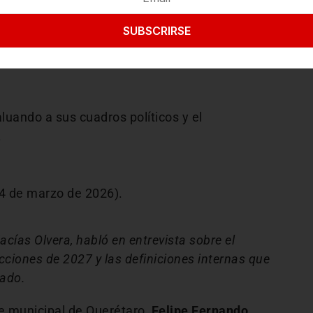
7
SUBSCRIRSE
s meses serán clave para definir alianzas,
estatal, en la que se renovarán distintos
luando a sus cuadros políticos y el
.
(4 de marzo de 2026).
acías Olvera, habló en entrevista sobre el
cciones de 2027 y las definiciones internas que
tado.
e municipal de Querétaro,
Felipe Fernando