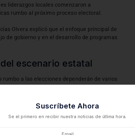
tes liderazgos locales comenzaron a
icas rumbo al próximo proceso electoral.
cías Olvera explicó que el enfoque principal de
jo de gobierno y en el desarrollo de programas
del escenario estatal
cas rumbo a las elecciones dependerán de varios
ido a nivel estatal y la coordinación con el
auricio Kuri
.
Suscríbete Ahora
arte de las discusiones internas que los
Se el primero en recibir nuestra noticias de útlima hora.
nforme se acerca el próximo ciclo electoral.