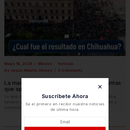
Mayo 18, 2026
México
Noticias
by
Jesús Alberto Gómez
0 Comments
La marcha en Chihuahua dejó más preguntas
que aplausos
Suscríbete Ahora
Lo que buscaba ser una demostración de fuerza política
terminó generando debate sobre desgaste, percepción y
Se el primero en recibir nuestra noticias
conexión con la ciudadanía. […]
de útlima hora.