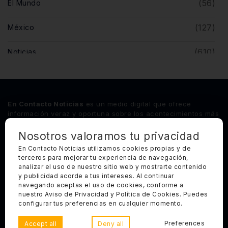
(56)
El Mundo
(127)
México
(610)
Noticias
(5)
Opinión
(446)
Querétaro
En Contacto Noticias
es un medio digital que ofrece
información veraz y oportuna sobre los acontecimientos más
relevantes del estado de Querétaro, así como de los
principales sucesos nacionales e internacionales.
Nosotros valoramos tu privacidad
En Contacto Noticias utilizamos cookies propias y de
terceros para mejorar tu experiencia de navegación,
Síguenos
analizar el uso de nuestro sitio web y mostrarte contenido
y publicidad acorde a tus intereses. Al continuar
Categorías Principales
navegando aceptas el uso de cookies, conforme a
nuestro Aviso de Privacidad y Política de Cookies. Puedes
Otros Enlaces
configurar tus preferencias en cualquier momento.
Preferences
Accept all
Deny all
Copyright 2025, Todos los derechos reservados. En Contacto