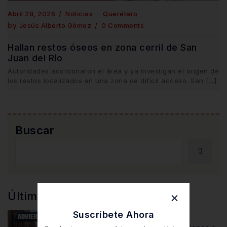
Abril 28, 2026
Noticias
Querétaro
by
Jesús Alberto Gómez
0 Comments
Hallan restos óseos en zona cerril de San
Juan del Río
Autoridades acordonaron el área y ya investigan el origen de
los restos localizados en una zona de difícil acceso. San […]
Buscar
Últimas Noticia
Suscríbete Ahora