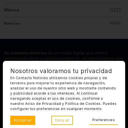
(127)
México
(610)
Noticias
(5)
Opinión
(446)
Querétaro
En Contacto Noticias
es un medio digital que ofrece
información veraz y oportuna sobre los acontecimientos más
relevantes del estado de Querétaro, así como de los
principales sucesos nacionales e internacionales.
Nosotros valoramos tu privacidad
En Contacto Noticias utilizamos cookies propias y de
terceros para mejorar tu experiencia de navegación,
Síguenos
analizar el uso de nuestro sitio web y mostrarte contenido
y publicidad acorde a tus intereses. Al continuar
Categorías Principales
navegando aceptas el uso de cookies, conforme a
nuestro Aviso de Privacidad y Política de Cookies. Puedes
Otros Enlaces
configurar tus preferencias en cualquier momento.
Preferences
Accept all
Deny all
Copyright 2025, Todos los derechos reservados. En Contacto
Noticias