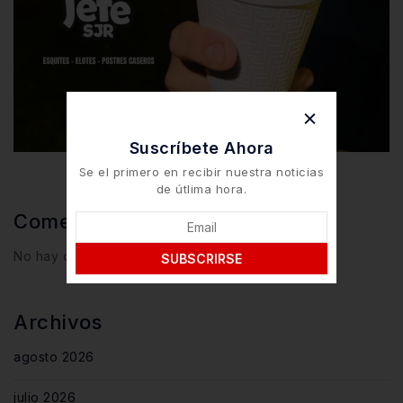
Suscríbete Ahora
Se el primero en recibir nuestra noticias
de útlima hora.
Comentarios Recientes
No hay comentarios que mostrar.
SUBSCRIRSE
Archivos
agosto 2026
julio 2026