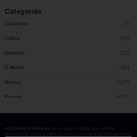
Categorías
(1)
Ciudadanía
(19)
Cultura
(25)
Deportes
(56)
El Mundo
(127)
México
(610)
Noticias
(5)
Opinión
(446)
Querétaro
En Contacto Noticias
es un medio digital que ofrece
información veraz y oportuna sobre los acontecimientos más