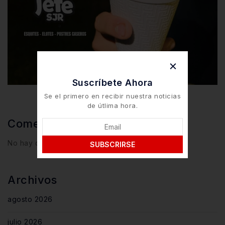
Suscríbete Ahora
Se el primero en recibir nuestra noticias
de útlima hora.
Comentarios Recientes
No hay comentarios que mostrar.
SUBSCRIRSE
Archivos
agosto 2026
julio 2026