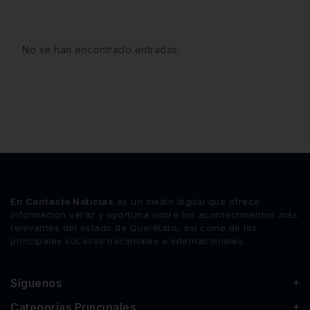
No se han encontrado entradas.
En Contacto Noticias
es un medio digital que ofrece
información veraz y oportuna sobre los acontecimientos más
relevantes del estado de Querétaro, así como de los
principales sucesos nacionales e internacionales.
Síguenos
Categorías Principales